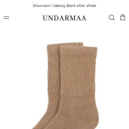
Gå til indhold
Showroom i Søborg åbent efter aftale
Kur
Gå til produktoplysninger