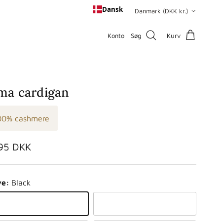
Land/område
Dansk
Danmark (DKK kr.)
Konto
Søg
Kurv
ma cardigan
00% cashmere
malpris
395 DKK
ve:
Black
ack
Light grey