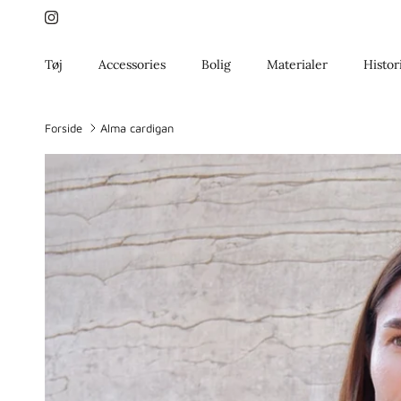
Gå til indhold
Instagram
Tøj
Accessories
Bolig
Materialer
Histor
Forside
Alma cardigan
Gå til produktoplysninger