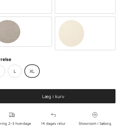
spberry
Lavender
tural taupe
Natural sand
rrelse
L
XL
Læg i kurv
ring 2–3 hverdage
14 dages retur
Showroom i Søborg