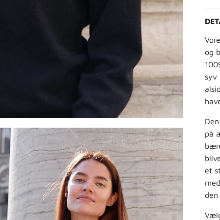
DET
Vore
og b
100
syv 
alsi
hav
Den 
på 
bære
bliv
et s
med 
den 
Væl