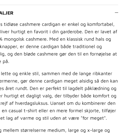
ALJER
s tidløse cashmere cardigan er enkel og komfortabel,
liver hurtigt en favorit i din garderobe. Den er lavet af
% mongolsk cashmere. Med en klassisk rund hals og
knapper, er denne cardigan både traditionel og
dig, og den bløde cashmere gør den til en fornøjelse at
e på.
lette og enkle stil, sammen med de lange ribkanter
ærmerne, gør denne cardigan meget alsidig så den kan
s året rundt. Den er perfekt til lagdelt påklædning og
er hurtigt et dagligt valg, der tilbyder både komfort og
trejf af hverdagsluksus. Uanset om du kombinerer den
en casual t-shirt eller en mere formel skjorte, tilføjer
et lag af varme og stil uden at være "for meget".
g mellem størrelserne medium, large og x-large og