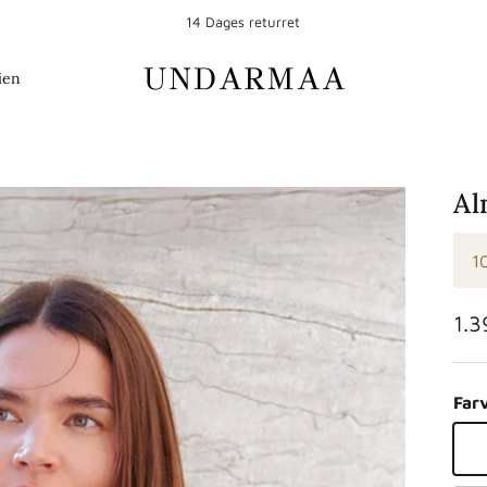
14 Dages returret
ien
Al
1
Nor
1.
Far
Bl