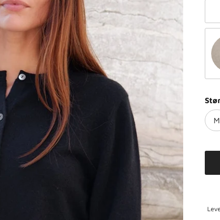
Ra
Na
Stø
M
Leve