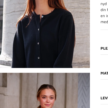
nyd
din 
en i
med 
PLE
MAT
LEV