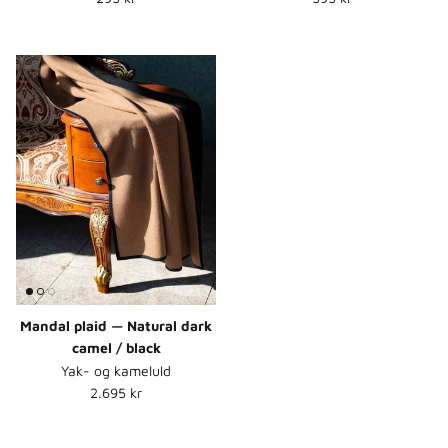
Mandal plaid — Natural dark
camel / black
Yak- og kameluld
Normalpris
2.695 kr