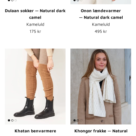
Dulaan sokker — Natural dark
Onon lændevarmer
camel
— Natural dark camel
Kameluld
Kameluld
Normalpris
Normalpris
175 kr
495 kr
Khatan benvarmere
Khongor frakke — Natural