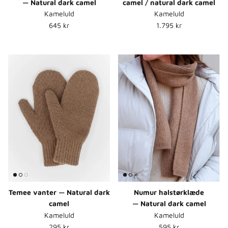
— Natural dark camel
camel / natural dark camel
Kameluld
Kameluld
Normalpris
Normalpris
645 kr
1.795 kr
Temee vanter — Natural dark
Numur halstørklæde
camel
— Natural dark camel
Kameluld
Kameluld
Normalpris
Normalpris
295 kr
595 kr