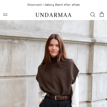
Gå til indhold
Showroom i Søborg åbent efter aftale
Kur
Gå til produktoplysninger