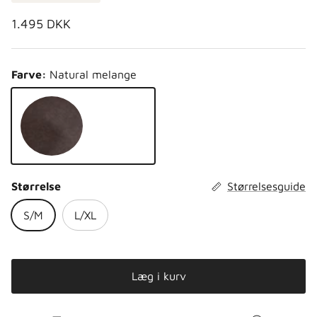
Normalpris
1.495 DKK
Farve:
Natural melange
Natural melange
Størrelse
Størrelsesguide
S/M
L/XL
Læg i kurv