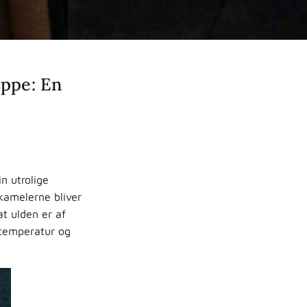
æppe: En
n utrolige
kamelerne bliver
at ulden er af
 temperatur og