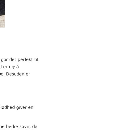
ør det perfekt til
d er også
hud. Desuden er
blødhed giver en
mme bedre søvn, da