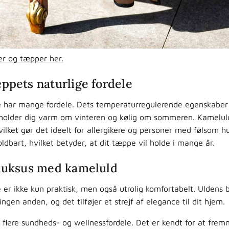
er og tæpper her.
ppets naturlige fordele
 har mange fordele. Dets temperaturregulerende egenskaber g
t holder dig varm om vinteren og kølig om sommeren. Kamelul
vilket gør det ideelt for allergikere og personer med følsom 
ldbart, hvilket betyder, at dit tæppe vil holde i mange år.
luksus med kameluld
er ikke kun praktisk, men også utrolig komfortabelt. Uldens 
gen anden, og det tilføjer et strejf af elegance til dit hjem.
flere sundheds- og wellnessfordele. Det er kendt for at fre