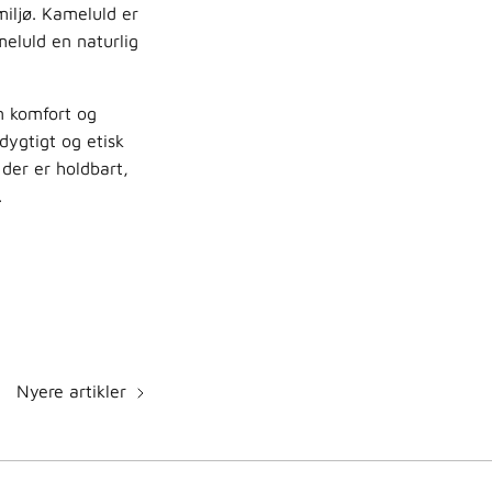
iljø. Kameluld er
meluld en naturlig
un komfort og
ygtigt og etisk
 der er holdbart,
.
Nyere artikler