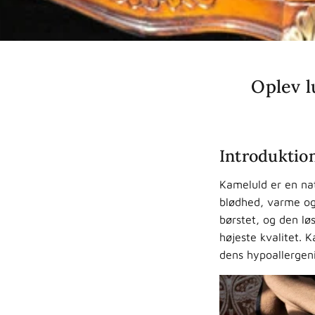
Oplev l
Introduktion
Kameluld er en nat
blødhed, varme og
børstet, og den lø
højeste kvalitet. 
dens hypoallergenis