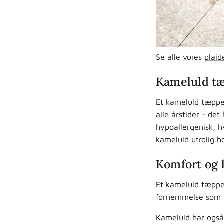
Se alle vores
plaid
Kameluld tæ
Et kameluld tæppe
alle årstider - de
hypoallergenisk, h
kameluld utrolig ho
Komfort og 
Et kameluld tæppe 
fornemmelse som in
Kameluld har også 