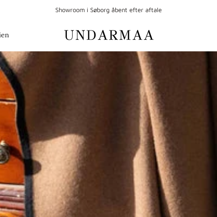
Showroom i Søborg åbent efter aftale
ien