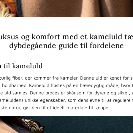
uksus og komfort med et kameluld t
dybdegående guide til fordelene
 til kameluld
urlig fiber, der kommer fra kameler. Denne uld er kendt for si
 holdbarhed. Kameluld høstes på en bæredygtig måde, hvor 
se uld samles. Denne proces er skånsom for dyrene og sikrer, 
Kameluldens unikke egenskaber, som dens evne til at regulere
ke natur, gør den til et ideelt materiale til tæpper.