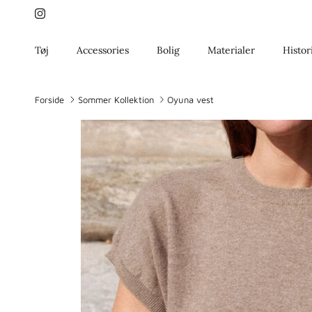
Gå til indhold
Instagram
Tøj
Accessories
Bolig
Materialer
Histor
Forside
Sommer Kollektion
Oyuna vest
Gå til produktoplysninger