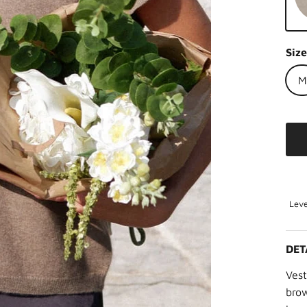
Na
Siz
M
Leve
DET
Vest
brow