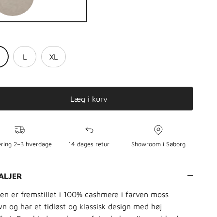
tural taupe
e
L
XL
Læg i kurv
ring 2–3 hverdage
14 dages retur
Showroom i Søborg
ALJER
en er fremstillet i 100% cashmere i farven moss
n og har et tidløst og klassisk design med høj