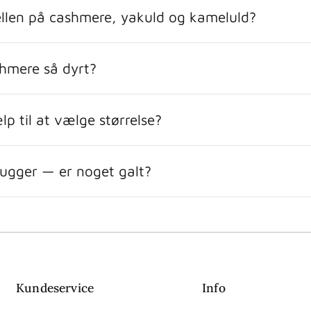
ellen på cashmere, yakuld og kameluld?
shmere så dyrt?
lp til at vælge størrelse?
nugger — er noget galt?
Kundeservice
Info