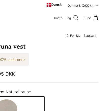
Land/område
Dansk
Danmark (DKK kr.)
Konto
Søg
Kurv
Forrige
Næste
una vest
00% cashmere
malpris
95 DKK
ve:
Natural taupe