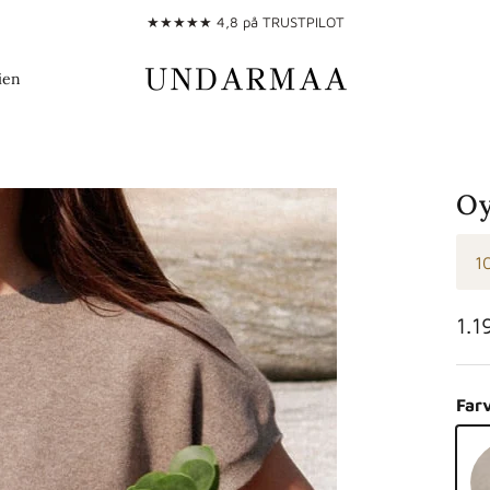
★★★★★ 4,8 på TRUSTPILOT
ien
Oy
1
Nor
1.1
Far