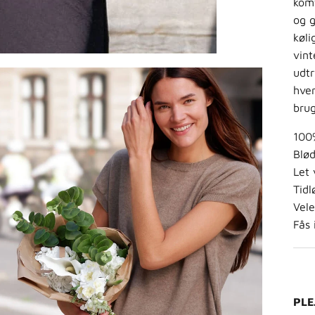
kom
og g
køli
vint
udt
hve
bru
100
Blød
Let
Tidl
Vele
Fås
PLE