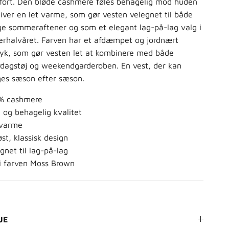
fort. Den bløde cashmere føles behagelig mod huden
iver en let varme, som gør vesten velegnet til både
ge sommeraftener og som et elegant lag-på-lag valg i
erhalvåret. Farven har et afdæmpet og jordnært
ryk, som gør vesten let at kombinere med både
rdagstøj og weekendgarderoben. En vest, der kan
ges sæson efter sæson.
% cashmere
 og behagelig kvalitet
 varme
øst, klassisk design
gnet til lag-på-lag
 i farven Moss Brown
JE