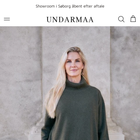
Gå til indhold
Showroom i Søborg åbent efter aftale
Kur
Gå til produktoplysninger