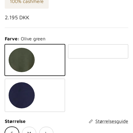
100% cashmere
Normalpris
2.195 DKK
Farve:
Olive green
Light grey
Olive green
Cobalt blue
Størrelse
Størrelsesguide