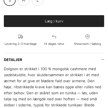
S
M
L
Læg i kurv
Levering 2–3 hverdage
14 dages retur
Showroom i Søborg
DETALJER
Dolgoon er strikket i 100 % mongolsk cashmere med
sadelskuldre
, hvor skuldersømmen er strikket i ét med
ærmet for at give et blødere fald over armene. Den
høje, ribstrikkede krave kan bæres oppe eller rulles ned
efter behov. Den er skåret som en tunika — løs, uden
talje og med en længde ned over hoften — med små
slidser i siderne, typisk for strikkede tunikaer. Brede