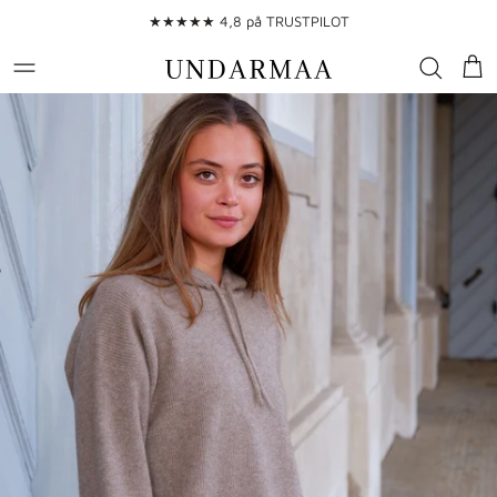
Gå till innehållet
★★★★★ 4,8 på TRUSTPILOT
Var
Gå till produktinformation