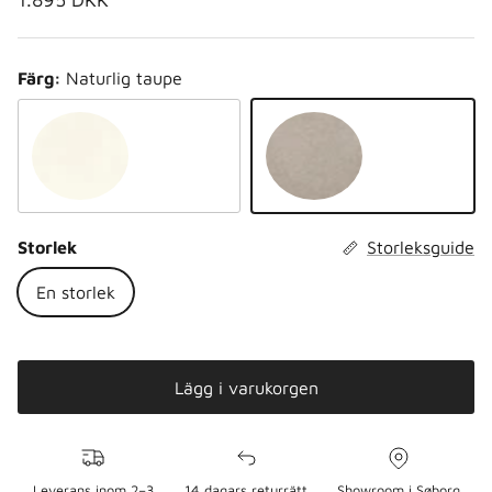
Färg:
Naturlig taupe
Naturligt vitt
Naturlig taupe
Storlek
Storleksguide
En storlek
Lägg i varukorgen
Leverans inom 2–3
14 dagars returrätt
Showroom i Søborg