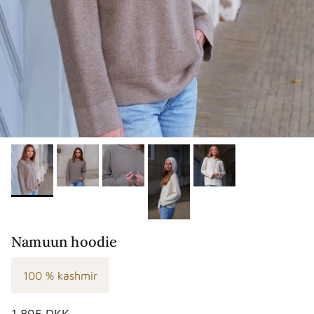
Namuun hoodie
100 % kashmir
Normalpris
1.895 DKK