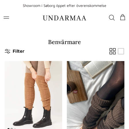
Gå till innehållet
Showroom i Søborg öppet efter överenskommelse
Var
Benvärmare
Filter