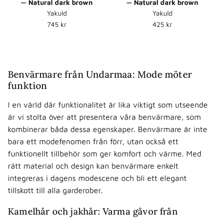
— Natural dark brown
— Natural dark brown
Yakuld
Yakuld
Normalpris
Normalpris
745 kr
425 kr
Benvärmare från Undarmaa: Mode möter
funktion
I en värld där funktionalitet är lika viktigt som utseende
är vi stolta över att presentera våra benvärmare, som
kombinerar båda dessa egenskaper. Benvärmare är inte
bara ett modefenomen från förr, utan också ett
funktionellt tillbehör som ger komfort och värme. Med
rätt material och design kan benvärmare enkelt
integreras i dagens modescene och bli ett elegant
tillskott till alla garderober.
Kamelhår och jakhår: Varma gåvor från