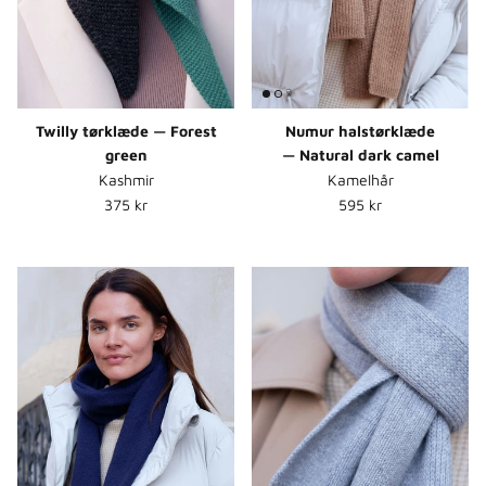
Twilly tørklæde — Forest
Numur halstørklæde
green
— Natural dark camel
Kashmir
Kamelhår
Normalpris
Normalpris
375 kr
595 kr