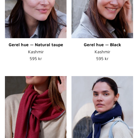
Gerel hue — Natural taupe
Gerel hue — Black
Kashmir
Kashmir
Normalpris
Normalpris
595 kr
595 kr