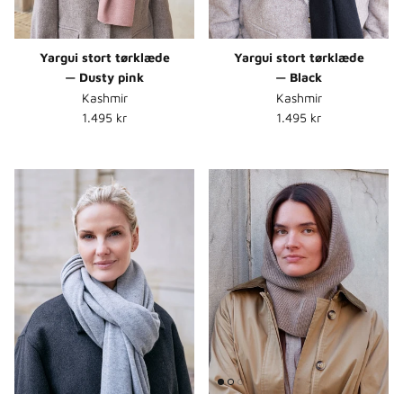
Yargui stort tørklæde
Yargui stort tørklæde
— Dusty pink
— Black
Kashmir
Kashmir
Normalpris
Normalpris
1.495 kr
1.495 kr