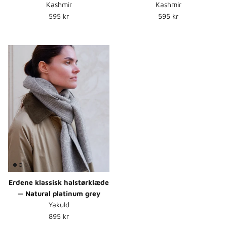
Kashmir
Kashmir
Normalpris
Normalpris
595 kr
595 kr
Erdene klassisk halstørklæde
— Natural platinum grey
Yakuld
Normalpris
895 kr