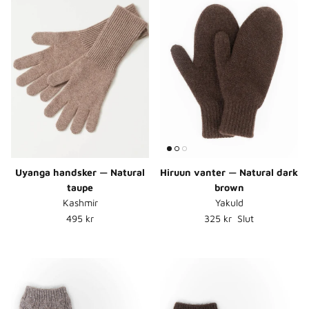
Uyanga handsker — Natural
Hiruun vanter — Natural dark
taupe
brown
Kashmir
Yakuld
Normalpris
Normalpris
495 kr
325 kr
Slut