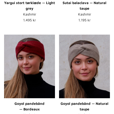
Yargui stort tørklæde — Light
Sutai balaclava — Natural
grey
taupe
Kashmir
Kashmir
Normalpris
Normalpris
1.495 kr
1.195 kr
Goyol pandebånd
Goyol pandebånd — Natural
— Bordeaux
taupe