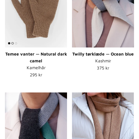
Temee vanter — Natural dark
Twilly tørklæde — Ocean blue
camel
Kashmir
Normalpris
Kamelhår
375 kr
Normalpris
295 kr