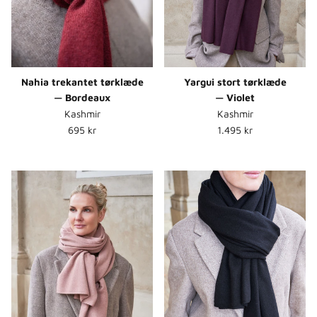
Nahia trekantet tørklæde
Yargui stort tørklæde
— Bordeaux
— Violet
Kashmir
Kashmir
Normalpris
Normalpris
695 kr
1.495 kr