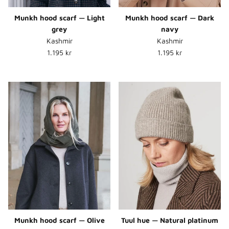
Munkh hood scarf — Light
Munkh hood scarf — Dark
grey
navy
Kashmir
Kashmir
Normalpris
Normalpris
1.195 kr
1.195 kr
Munkh hood scarf — Olive
Tuul hue — Natural platinum