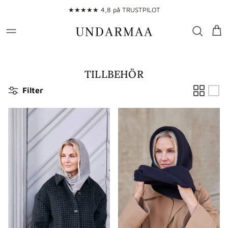
Gå till innehållet
★★★★★ 4,8 på TRUSTPILOT
Var
TILLBEHÖR
Filter