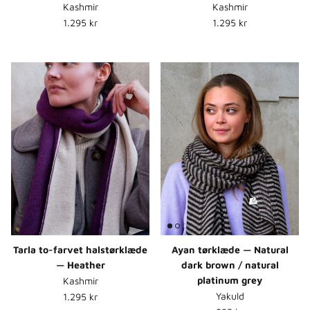
Kashmir
Kashmir
Normalpris
Normalpris
1.295 kr
1.295 kr
Tarla to-farvet halstørklæde
Ayan tørklæde — Natural
— Heather
dark brown / natural
platinum grey
Kashmir
Normalpris
Yakuld
1.295 kr