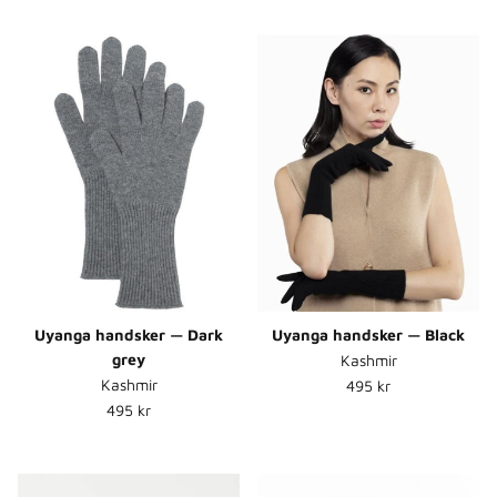
Uyanga handsker — Dark
Uyanga handsker — Black
grey
Kashmir
Normalpris
Kashmir
495 kr
Normalpris
495 kr