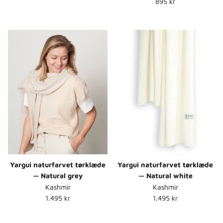
Normalpris
895 kr
Yargui naturfarvet tørklæde
Yargui naturfarvet tørklæde
— Natural grey
— Natural white
Kashmir
Kashmir
Normalpris
Normalpris
1.495 kr
1.495 kr