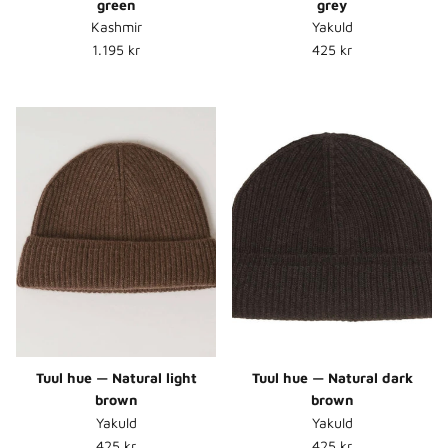
green
grey
Kashmir
Yakuld
Normalpris
Normalpris
1.195 kr
425 kr
Tuul hue — Natural light
Tuul hue — Natural dark
brown
brown
Yakuld
Yakuld
Normalpris
Normalpris
425 kr
425 kr