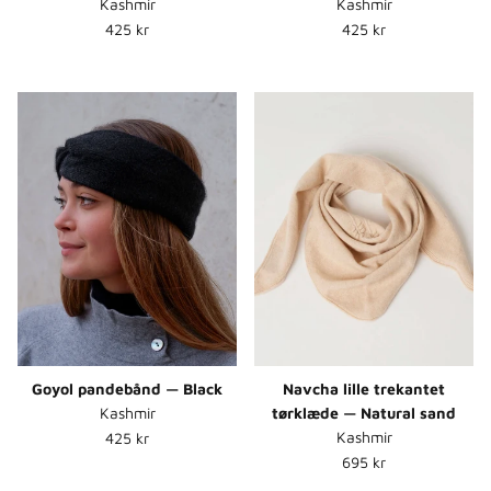
Kashmir
Kashmir
Normalpris
Normalpris
425 kr
425 kr
Goyol pandebånd — Black
Navcha lille trekantet
tørklæde — Natural sand
Kashmir
Normalpris
Kashmir
425 kr
Normalpris
695 kr