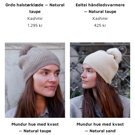
Ordo halstørklæde — Natural
Eeltei håndledsvarmere
taupe
— Natural taupe
Kashmir
Kashmir
Normalpris
Normalpris
1.295 kr
425 kr
Mundur hue med kvast
Mundur hue med kvast
— Natural taupe
— Natural sand