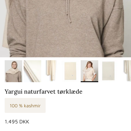
Yargui naturfarvet tørklæde
100 % kashmir
Normalpris
1.495 DKK