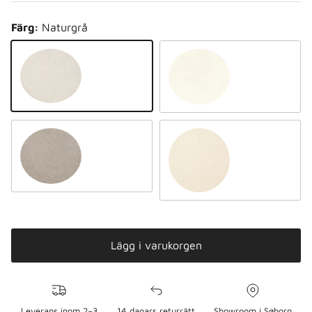
Färg:
Naturgrå
Naturligt grå
Naturligt vitt
Naturlig taupe
Naturlig sand
Lägg i varukorgen
Leverans inom 2–3
14 dagars returrätt
Showroom i Søborg