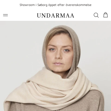
Gå till innehållet
Showroom i Søborg öppet efter överenskommelse
Var
Gå till produktinformation