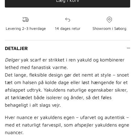
Læg i kurv
Levering 2–3 hverdage
14 dages retur
Showroom i Søborg
DETALJER
Delger
yak scarf er strikket i ren yakuld og kombinerer
lethed med fanastisk varme.
Det lange, fleksible design gør det nemt at style – snoet
tæt om halsen på kolde dage eller løst hængende for et
afslappet udtryk. Yakuldens naturlige egenskaber sikrer,
at tørklædet både isolerer og ånder, så det føles
behageligt i alt slags vejr.
Hver nuance er yakuldens egen – ufarvet og autentisk –
med et naturligt farvespil, som afspejler yakuldens egne
nuancer.