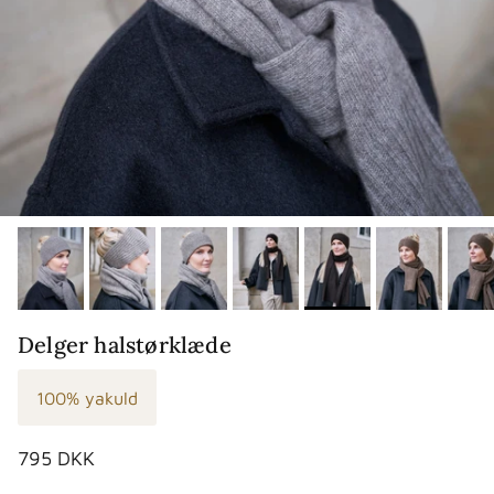
Delger halstørklæde
100% yakuld
Normalpris
795 DKK