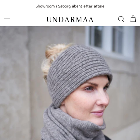
Gå til indhold
Showroom i Søborg åbent efter aftale
Kur
Gå til produktoplysninger