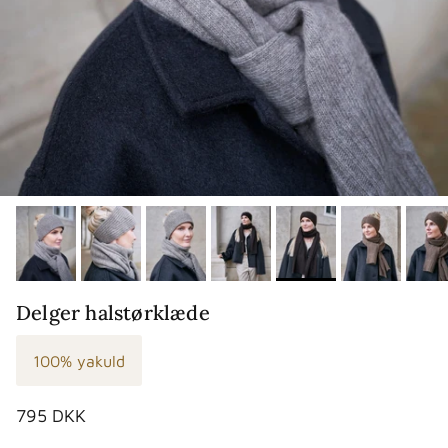
Delger halstørklæde
100% yakuld
Normalpris
795 DKK