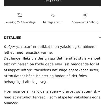
Læg i kurv
Levering 2–3 hverdage
14 dages retur
Showroom i Søborg
DETALJER
Delger
yak scarf er strikket i ren yakuld og kombinerer
lethed med fanastisk varme.
Det lange, fleksible design gør det nemt at style – snoet
tæt om halsen på kolde dage eller løst hængende for et
afslappet udtryk. Yakuldens naturlige egenskaber sikrer,
at tørklædet både isolerer og ånder, så det føles
behageligt i alt slags vejr.
Hver nuance er yakuldens egen – ufarvet og autentisk –
med et naturligt farvespil, som afspejler yakuldens egne
nuancer.