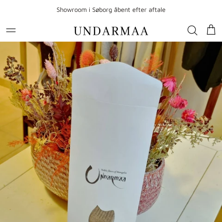
Gå til indhold
Showroom i Søborg åbent efter aftale
Kur
Gå til produktoplysninger