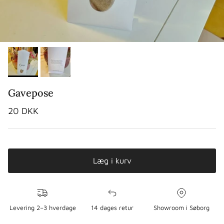
Gavepose
Normalpris
20 DKK
Læg i kurv
Levering 2–3 hverdage
14 dages retur
Showroom i Søborg