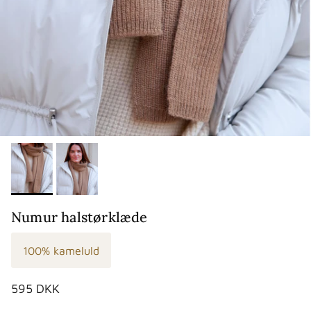
Numur halstørklæde
100% kameluld
Normalpris
595 DKK