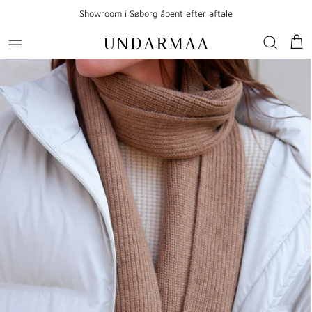
Gå til indhold
Showroom i Søborg åbent efter aftale
Kur
Gå til produktoplysninger