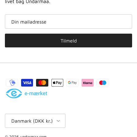
livet bag Undarmaa.
Tilmeld
Land/område
Danmark (DKK kr.)
© 2026
undarmaa.com
.