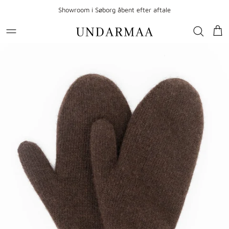
Gå til indhold
Showroom i Søborg åbent efter aftale
Kur
Gå til produktoplysninger