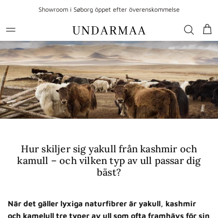
Gå till innehållet
Showroom i Søborg öppet efter överenskommelse
Var
Hur skiljer sig yakull från kashmir och
kamull – och vilken typ av ull passar dig
bäst?
När det gäller lyxiga naturfibrer är yakull, kashmir
och kamelull tre typer av ull som ofta framhävs för sin