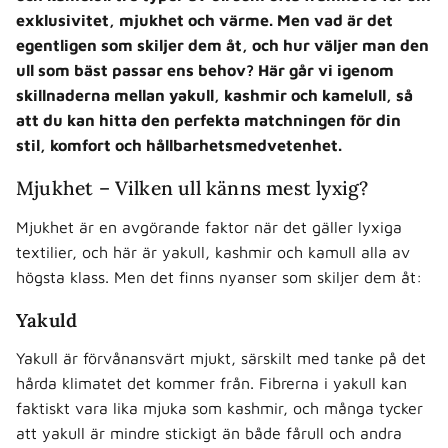
exklusivitet, mjukhet och värme. Men vad är det
egentligen som skiljer dem åt, och hur väljer man den
ull som bäst passar ens behov? Här går vi igenom
skillnaderna mellan yakull, kashmir och kamelull, så
att du kan hitta den perfekta matchningen för din
stil, komfort och hållbarhetsmedvetenhet.
Mjukhet – Vilken ull känns mest lyxig?
Mjukhet är en avgörande faktor när det gäller lyxiga
textilier, och här är yakull, kashmir och kamull alla av
högsta klass. Men det finns nyanser som skiljer dem åt:
Yakuld
Yakull är förvånansvärt mjukt, särskilt med tanke på det
hårda klimatet det kommer från. Fibrerna i yakull kan
faktiskt vara lika mjuka som kashmir, och många tycker
att yakull är mindre stickigt än både fårull och andra