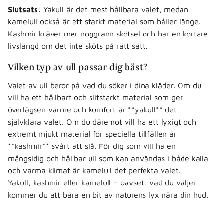
Slutsats
: Yakull är det mest hållbara valet, medan
kamelull också är ett starkt material som håller länge.
Kashmir kräver mer noggrann skötsel och har en kortare
livslängd om det inte sköts på rätt sätt.
Vilken typ av ull passar dig bäst?
Valet av ull beror på vad du söker i dina kläder. Om du
vill ha ett hållbart och slitstarkt material som ger
överlägsen värme och komfort är **yakull** det
självklara valet. Om du däremot vill ha ett lyxigt och
extremt mjukt material för speciella tillfällen är
**kashmir** svårt att slå. För dig som vill ha en
mångsidig och hållbar ull som kan användas i både kalla
och varma klimat är kamelull det perfekta valet.
Yakull, kashmir eller kamelull – oavsett vad du väljer
kommer du att bära en bit av naturens lyx nära din hud.