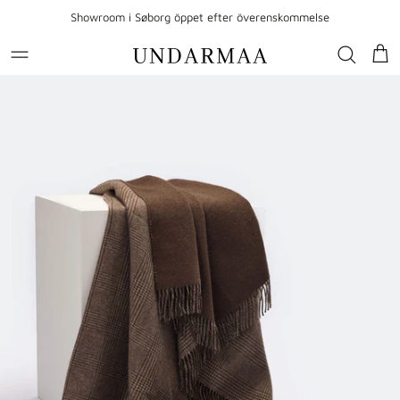
Gå till innehållet
Showroom i Søborg öppet efter överenskommelse
Var
Gå till produktinformation