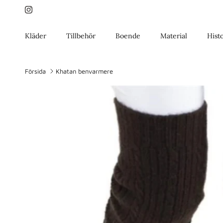
Gå till innehållet
Instagram
Kläder
Tillbehör
Boende
Material
Hist
Försida
Khatan benvarmere
Gå till produktinformation