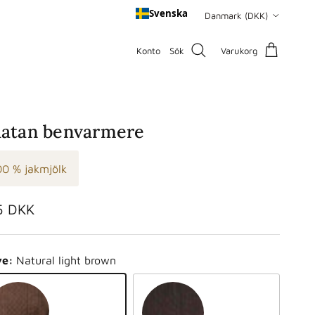
Land/region
Svenska
Danmark (DKK)
Konto
Sök
Varukorg
atan benvarmere
00 % jakmjölk
malpris
5 DKK
ve:
Natural light brown