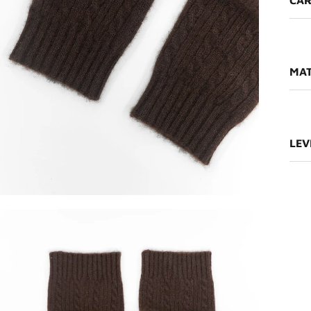
CA
MAT
LEV