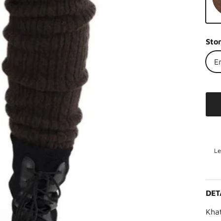
Na
Sto
E
Le
DET
Kha