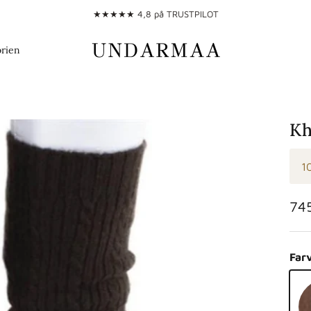
★★★★★ 4,8 på TRUSTPILOT
orien
Kh
1
Nor
74
Far